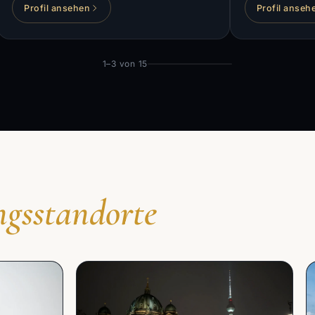
Profil ansehen
Profil anseh
1–3
von
15
gsstandorte