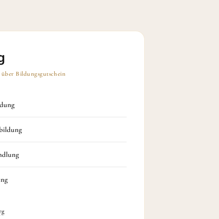
g
t über Bildungsgutschein
ldung
bildung
andlung
ung
rg