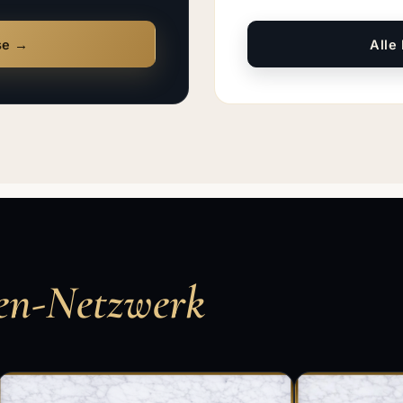
se →
Alle
en-Netzwerk