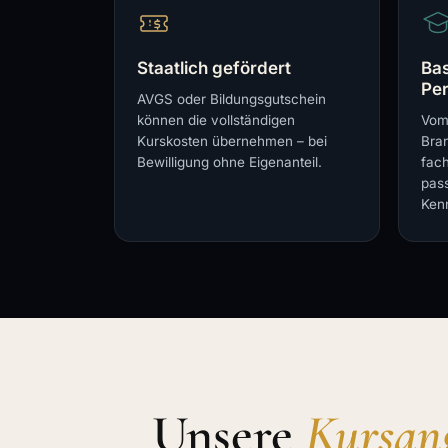
Staatlich gefördert
Bas
Per
AVGS oder Bildungsgutschein
können die vollständigen
Vom 
Kurskosten übernehmen – bei
Bran
Bewilligung ohne Eigenanteil.
fach
pas
Kenn
Unsere
Kursan