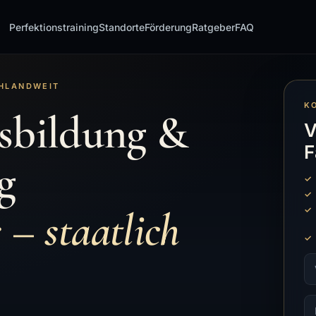
Perfektionstraining
Standorte
Förderung
Ratgeber
FAQ
CHLANDWEIT
K
sbildung &
V
F
g
 – staatlich
Vo
E-