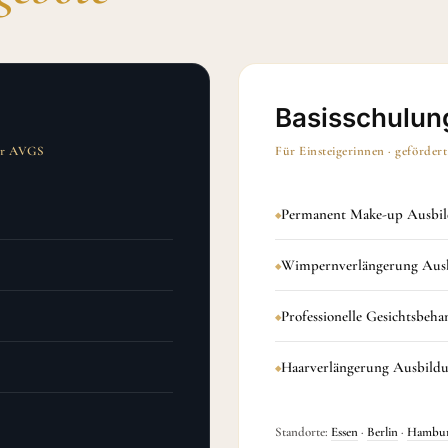
Basisschulun
ber AVGS
Für Einsteigerinnen · geförder
Permanent Make-up Ausbi
Wimpernverlängerung Aus
Professionelle Gesichtsbeh
Haarverlängerung Ausbild
Standorte:
Essen
·
Berlin
·
Hambu