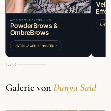
Velve
Effek
AVGS-PERFEKTIONSTRAINING
PowderBrows &
UNTER
OmbreBrows
UNTERLAGEN ERHALTEN
1
von
4
Galerie von
Dunya Said