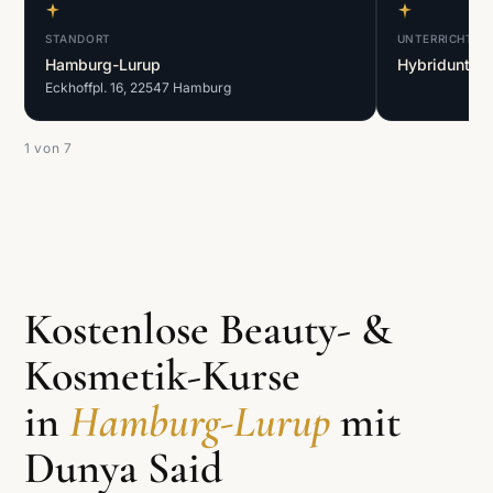
STANDORT
UNTERRICHTSF
Hamburg-Lurup
Hybridunterri
Eckhoffpl. 16, 22547 Hamburg
1
von 7
Kostenlose Beauty- &
Kosmetik-Kurse
in
Hamburg-Lurup
mit
Dunya Said