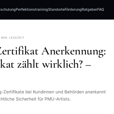
sschulung
Perfektionstraining
Standorte
Förderung
Ratgeber
FAQ
0 MIN. LESEZEIT
ertifikat Anerkennung:
kat zählt wirklich? –
g-Zertifikate bei Kundinnen und Behörden anerkannt
htliche Sicherheit für PMU-Artists.