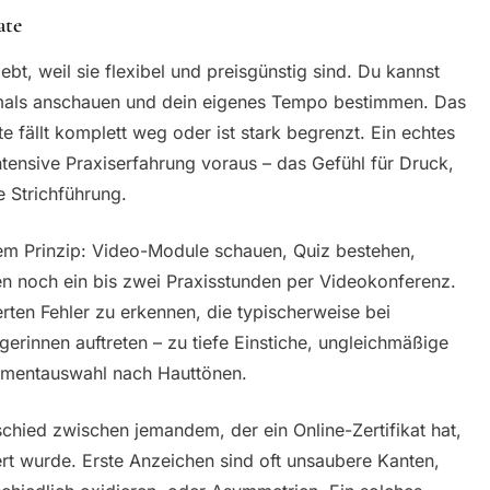
ate
bt, weil sie flexibel und preisgünstig sind. Du kannst
mals anschauen und dein eigenes Tempo bestimmen. Das
 fällt komplett weg oder ist stark begrenzt. Ein echtes
intensive Praxiserfahrung voraus – das Gefühl für Druck,
e Strichführung.
dem Prinzip: Video-Module schauen, Quiz bestehen,
gen noch ein bis zwei Praxisstunden per Videokonferenz.
erten Fehler zu erkennen, die typischerweise bei
erinnen auftreten – zu tiefe Einstiche, ungleichmäßige
igmentauswahl nach Hauttönen.
chied zwischen jemandem, der ein Online-Zertifikat hat,
ert wurde. Erste Anzeichen sind oft unsaubere Kanten,