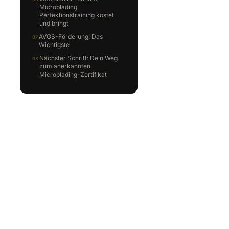
Microblading
Perfektionstraining kostet
und bringt
AVGS-Förderung: Das
Wichtigste
Nächster Schritt: Dein Weg
zum anerkannten
Microblading-Zertifikat