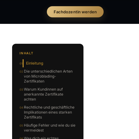
Fachdozentin werden
INHALT
Einleitung
Die unterschiedlichen Arten
von Microblading-
Zertifikaten
Warum Kundinnen auf
anerkannte Zertifikate
achten
Rechtliche und geschäftliche
Implikationen eines starken
Zertifikats
Häufige Fehler und wie du sie
vermeidest
Was dich ein echtes