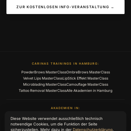
ZUR KOSTENLOSEN INFO-VERANSTALTUNG →
CARINAS TRAININGS IN HAMBURG:
PowderBrows MasterClass
OmbreBrows MasterClass
Velvet Lips MasterClass
LipStick Effekt MasterClass
Microblading MasterClass
Camouflage MasterClass
Tattoo Removal MasterClass
Alle Akademien in Hamburg
AKADEMIEN IN:
Berlin
Hamburg
Essen
Mainz
Ulm
Diese Website verwendet ausschließlich technisch
notwendige Cookies, um die Funktion der Seite
sicherzustellen. Mehr dazu in der
Datenschutzerklärung
.