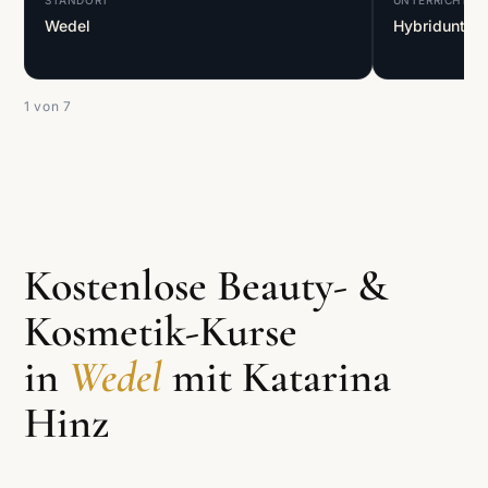
STANDORT
UNTERRICHTSF
Wedel
Hybridunterri
1
von 7
Kostenlose Beauty- &
Kosmetik-Kurse
in
Wedel
mit Katarina
Hinz