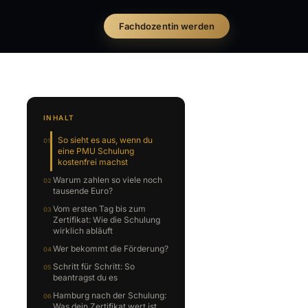
Fachdozentin werden
INHALT
So sieht es aus, wenn du
eine PMU Schulung
kostenfrei machst
Warum zahlen so viele noch
tausende Euro?
Vom ersten Tag bis zum
Zertifikat: Wie die Schulung
wirklich abläuft
Wer bekommt die Förderung?
Schritt für Schritt: So
beantragst du es
Hamburg nach der Schulung:
Was dein Zertifikat wert ist