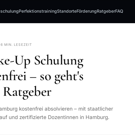
sschulung
Perfektionstraining
Standorte
Förderung
Ratgeber
FAQ
·
6 MIN. LESEZEIT
ke-Up Schulung
frei – so geht's
n Ratgeber
urg kostenfrei absolvieren – mit staatlicher
uf und zertifizierte Dozentinnen in Hamburg.