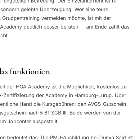
r ungeteilten Betreuung. Der Einzelunterricht ist für
 sondern gelebte Überzeugung. Wer eine teure
es Gruppentraining vermeiden möchte, ist mit der
 Academy deutlich besser beraten — am Ende zählt das,
cht.
as funktioniert
teil der HOA Academy ist die Möglichkeit, kostenlos zu
V-Zertifizierung der Academy in Hamburg-Lurup. Über
entliche Hand die Kursgebühren: den AVGS-Gutschein
gsgutschein nach § 81 SGB III. Beide werden von der
om Jobcenter ausgestellt.
nen bedeutet das: Die PMU-Ausbildung bei Dunya Said ist