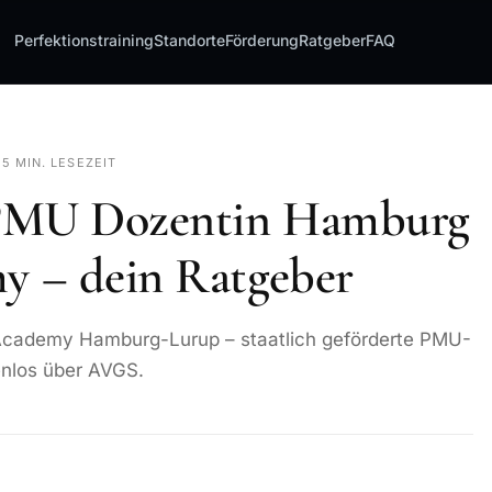
Perfektionstraining
Standorte
Förderung
Ratgeber
FAQ
·
5 MIN. LESEZEIT
 PMU Dozentin Hamburg
 – dein Ratgeber
Academy Hamburg-Lurup – staatlich geförderte PMU-
tenlos über AVGS.