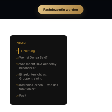
Fachdozentin werden
INHALT
Einleitung
Wer ist Dunya Said?
Was macht HOA Academy
besonders?
Einzelunterricht vs.
Gruppentraining
Kostenlos lernen — wie das
funktioniert
Fazit