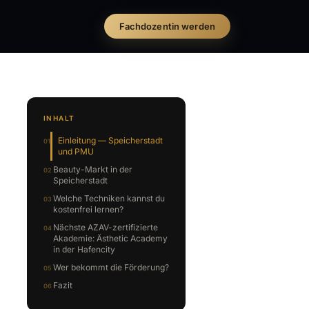
Fachdozentin werden
INHALT
Einleitung — Speicherstadt
und PMU
Beauty-Markt in der
Speicherstadt
Welche Techniken kannst du
kostenfrei lernen?
Nächste AZAV-zertifizierte
Akademie: Ästhetic Academy
in der Hafencity
Wer bekommt die Förderung?
Fazit