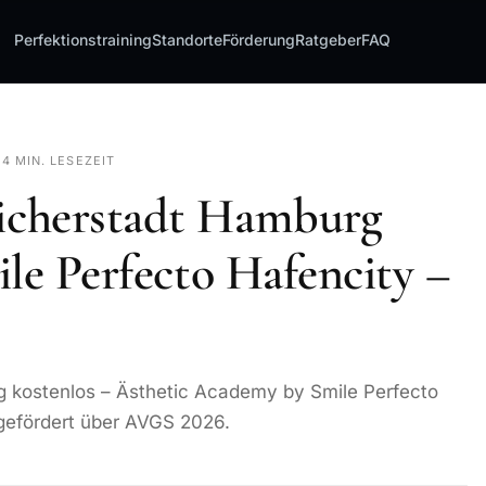
Perfektionstraining
Standorte
Förderung
Ratgeber
FAQ
·
4 MIN. LESEZEIT
icherstadt Hamburg
ile Perfecto Hafencity –
 kostenlos – Ästhetic Academy by Smile Perfecto
h gefördert über AVGS 2026.