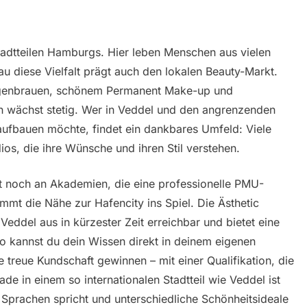
Stadtteilen Hamburgs. Hier leben Menschen aus vielen
au diese Vielfalt prägt auch den lokalen Beauty-Markt.
ugenbrauen, schönem Permanent Make-up und
n wächst stetig. Wer in Veddel und den angrenzenden
 aufbauen möchte, findet ein dankbares Umfeld: Viele
os, die ihre Wünsche und ihren Stil verstehen.
bst noch an Akademien, die eine professionelle PMU-
mmt die Nähe zur Hafencity ins Spiel. Die Ästhetic
eddel aus in kürzester Zeit erreichbar und bietet eine
So kannst du dein Wissen direkt in deinem eigenen
 treue Kundschaft gewinnen – mit einer Qualifikation, die
e in einem so internationalen Stadtteil wie Veddel ist
 Sprachen spricht und unterschiedliche Schönheitsideale