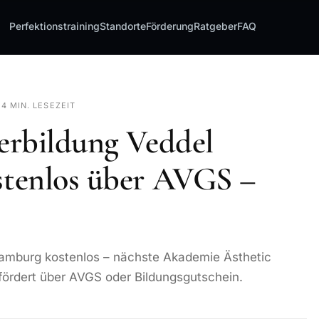
Perfektionstraining
Standorte
Förderung
Ratgeber
FAQ
·
4 MIN. LESEZEIT
erbildung Veddel
tenlos über AVGS –
amburg kostenlos – nächste Akademie Ästhetic
fördert über AVGS oder Bildungsgutschein.