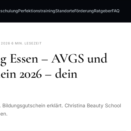
sschulung
Perfektionstraining
Standorte
Förderung
Ratgeber
FAQ
I 2026
·
6 MIN. LESEZEIT
g Essen – AVGS und
ein 2026 – dein
Bildungsgutschein erklärt. Christina Beauty School
sen.