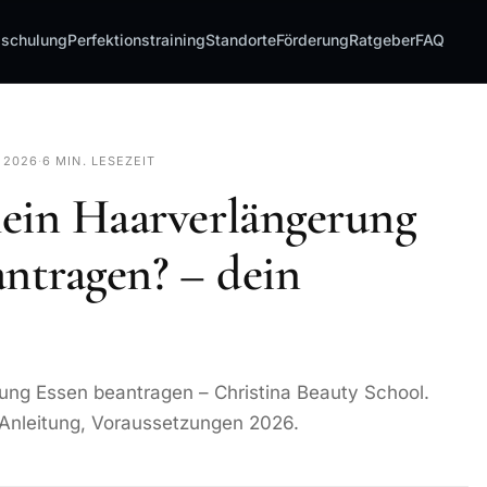
sschulung
Perfektionstraining
Standorte
Förderung
Ratgeber
FAQ
I 2026
·
6 MIN. LESEZEIT
ein Haarverlängerung
antragen? – dein
ung Essen beantragen – Christina Beauty School.
t Anleitung, Voraussetzungen 2026.