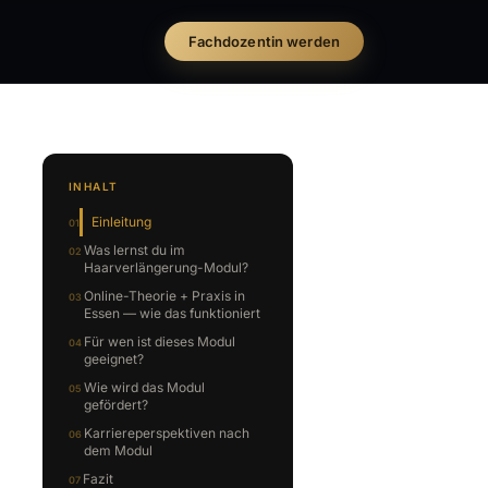
Fachdozentin werden
INHALT
Einleitung
Was lernst du im
Haarverlängerung-Modul?
Online-Theorie + Praxis in
Essen — wie das funktioniert
Für wen ist dieses Modul
geeignet?
Wie wird das Modul
gefördert?
Karriereperspektiven nach
dem Modul
Fazit