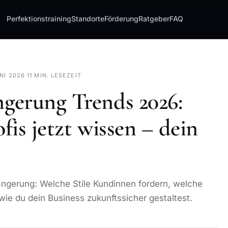
Perfektionstraining
Standorte
Förderung
Ratgeber
FAQ
UNI 2026
·
11 MIN. LESEZEIT
gerung Trends 2026:
is jetzt wissen – dein
ängerung: Welche Stile Kundinnen fordern, welche
ie du dein Business zukunftssicher gestaltest.