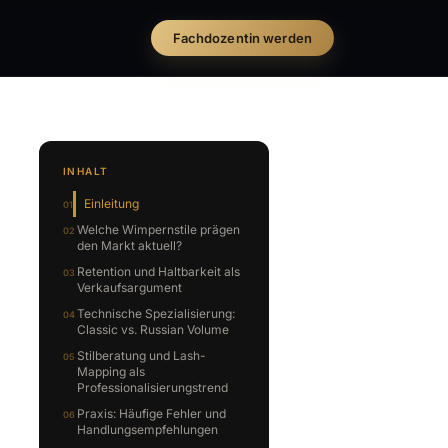
Fachdozentin werden
INHALT
Einleitung
Welche Wimpernstile prägen
den Markt aktuell?
Retention und Haltbarkeit als
Verkaufsargument
Technische Spezialisierung:
Classic vs. Russian Volume
Stilberatung und Lash-
Mapping als
Professionalisierungstrend
Praxis: Häufige Fehler und
Handlungsempfehlungen