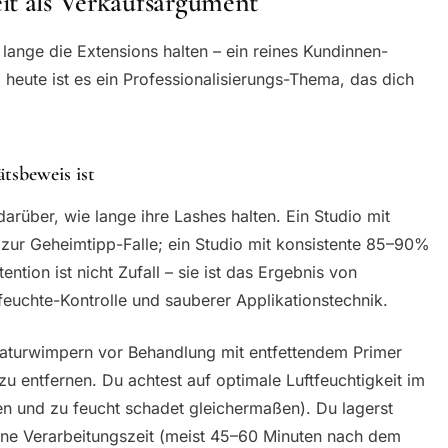
it als Verkaufsargument
 lange die Extensions halten – ein reines Kundinnen-
heute ist es ein Professionalisierungs-Thema, das dich
tsbeweis ist
rüber, wie lange ihre Lashes halten. Ein Studio mit
 zur Geheimtipp-Falle; ein Studio mit konsistente 85–90%
ntion ist nicht Zufall – sie ist das Ergebnis von
feuchte-Kontrolle und sauberer Applikationstechnik.
 Naturwimpern vor Behandlung mit entfettendem Primer
u entfernen. Du achtest auf optimale Luftfeuchtigkeit im
ken und zu feucht schadet gleichermaßen). Du lagerst
eine Verarbeitungszeit (meist 45–60 Minuten nach dem