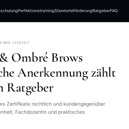
sschulung
Perfektionstraining
Standorte
Förderung
Ratgeber
FAQ
10 MIN. LESEZEIT
 & Ombré Brows
lche Anerkennung zählt
in Ratgeber
ws Zertifikate rechtlich und kundengegenüber
nheit, Fachdozentin und praktisches