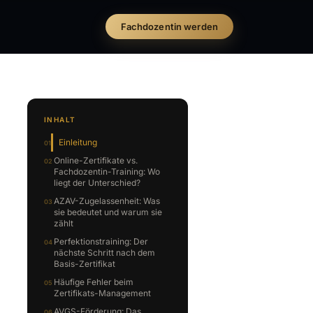
Fachdozentin werden
INHALT
Einleitung
Online-Zertifikate vs.
Fachdozentin-Training: Wo
liegt der Unterschied?
AZAV-Zugelassenheit: Was
sie bedeutet und warum sie
zählt
Perfektionstraining: Der
nächste Schritt nach dem
Basis-Zertifikat
Häufige Fehler beim
Zertifikats-Management
AVGS-Förderung: Das