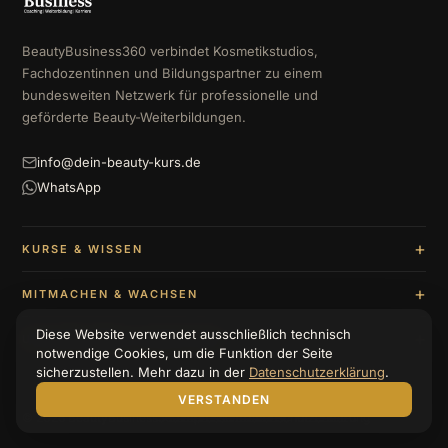
BeautyBusiness360 verbindet Kosmetikstudios,
Fachdozentinnen und Bildungspartner zu einem
bundesweiten Netzwerk für professionelle und
geförderte Beauty-Weiterbildungen.
info@dein-beauty-kurs.de
WhatsApp
KURSE & WISSEN
MITMACHEN & WACHSEN
Diese Website verwendet ausschließlich technisch
UNTERNEHMEN & BERATUNG
notwendige Cookies, um die Funktion der Seite
sicherzustellen. Mehr dazu in der
Datenschutzerklärung
.
VERSTANDEN
© 2026 BeautyBusiness360
Impressum
Datenschutzerklärung