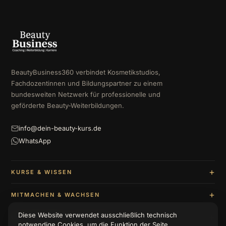
BeautyBusiness360 verbindet Kosmetikstudios,
Fachdozentinnen und Bildungspartner zu einem
bundesweiten Netzwerk für professionelle und
geförderte Beauty-Weiterbildungen.
info@dein-beauty-kurs.de
WhatsApp
KURSE & WISSEN
MITMACHEN & WACHSEN
Diese Website verwendet ausschließlich technisch
UNTERNEHMEN & BERATUNG
notwendige Cookies, um die Funktion der Seite