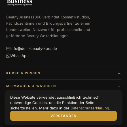
BeautyBusiness360 verbindet Kosmetikstudios,
Fachdozentinnen und Bildungspartner zu einem
bundesweiten Netzwerk für professionelle und
geförderte Beauty-Weiterbildungen.
info@dein-beauty-kurs.de
WhatsApp
KURSE & WISSEN
MITMACHEN & WACHSEN
Diese Website verwendet ausschließlich technisch
UNTERNEHMEN & BERATUNG
notwendige Cookies, um die Funktion der Seite
sicherzustellen. Mehr dazu in der
Datenschutzerklärung
.
VERSTANDEN
© 2026 BeautyBusiness360
Impressum
Datenschutzerklärung