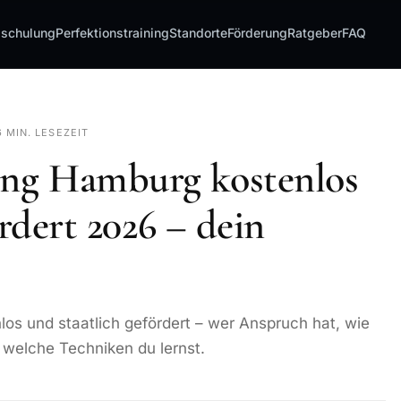
sschulung
Perfektionstraining
Standorte
Förderung
Ratgeber
FAQ
6 MIN. LESEZEIT
ng Hamburg kostenlos
ördert 2026 – dein
s und staatlich gefördert – wer Anspruch hat, wie
 welche Techniken du lernst.