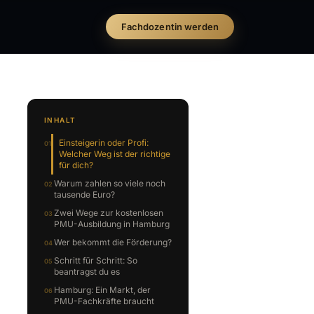
Fachdozentin werden
INHALT
Einsteigerin oder Profi:
Welcher Weg ist der richtige
für dich?
Warum zahlen so viele noch
tausende Euro?
Zwei Wege zur kostenlosen
PMU-Ausbildung in Hamburg
Wer bekommt die Förderung?
Schritt für Schritt: So
beantragst du es
Hamburg: Ein Markt, der
PMU-Fachkräfte braucht