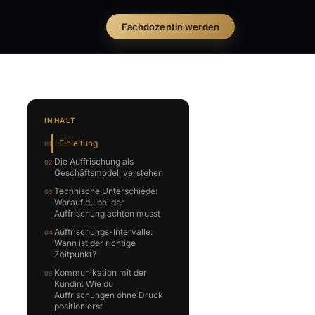
Fachdozentin werden
INHALT
Einleitung
Die Auffrischung als
Geschäftsmodell verstehen
Technische Unterschiede:
Worauf du bei der
Auffrischung achten musst
Auffrischungs-Intervalle:
Wann ist der richtige
Zeitpunkt?
Kommunikation mit der
Kundin: Wie du
Auffrischungen ohne Druck
positionierst