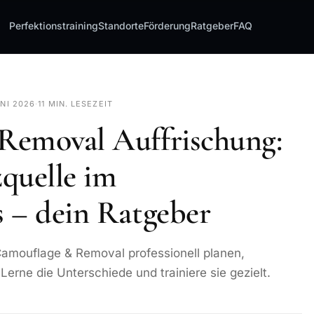
Perfektionstraining
Standorte
Förderung
Ratgeber
FAQ
UNI 2026
·
11 MIN. LESEZEIT
Removal Auffrischung:
quelle im
 – dein Ratgeber
amouflage & Removal professionell planen,
erne die Unterschiede und trainiere sie gezielt.