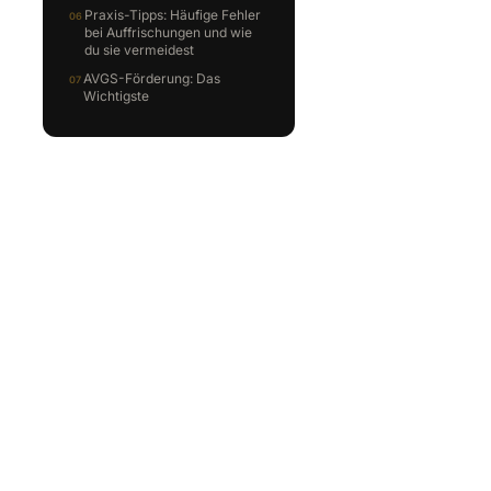
Praxis-Tipps: Häufige Fehler
bei Auffrischungen und wie
du sie vermeidest
AVGS-Förderung: Das
Wichtigste