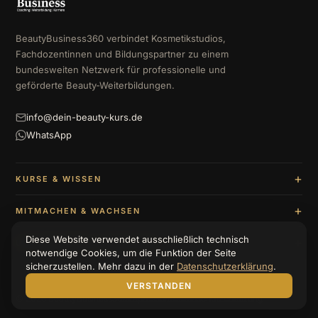
BeautyBusiness360 verbindet Kosmetikstudios,
Fachdozentinnen und Bildungspartner zu einem
bundesweiten Netzwerk für professionelle und
geförderte Beauty-Weiterbildungen.
info@dein-beauty-kurs.de
WhatsApp
KURSE & WISSEN
MITMACHEN & WACHSEN
Diese Website verwendet ausschließlich technisch
UNTERNEHMEN & BERATUNG
notwendige Cookies, um die Funktion der Seite
sicherzustellen. Mehr dazu in der
Datenschutzerklärung
.
VERSTANDEN
© 2026 BeautyBusiness360
Impressum
Datenschutzerklärung