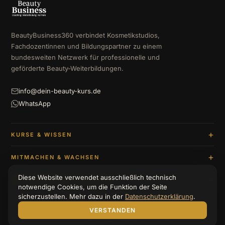
BeautyBusiness360 verbindet Kosmetikstudios,
Fachdozentinnen und Bildungspartner zu einem
bundesweiten Netzwerk für professionelle und
geförderte Beauty-Weiterbildungen.
info@dein-beauty-kurs.de
WhatsApp
KURSE & WISSEN
MITMACHEN & WACHSEN
Diese Website verwendet ausschließlich technisch
UNTERNEHMEN & BERATUNG
notwendige Cookies, um die Funktion der Seite
sicherzustellen. Mehr dazu in der
Datenschutzerklärung
.
VERSTANDEN
© 2026 BeautyBusiness360
Impressum
Datenschutzerklärung