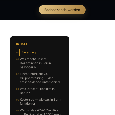
Fachdozentin werden
INHALT
Einleitung
Was macht unsere
Dozentinnen in Berlin
besonders?
Einzelunterricht vs.
Gruppentraining — der
entscheidende Unterschied
Was lernst du konkret in
Berlin?
Kostenlos — wie das in Berlin
funktioniert
Warum das AZAV-Zertifikat
im Berliner Markt 2026 mehr