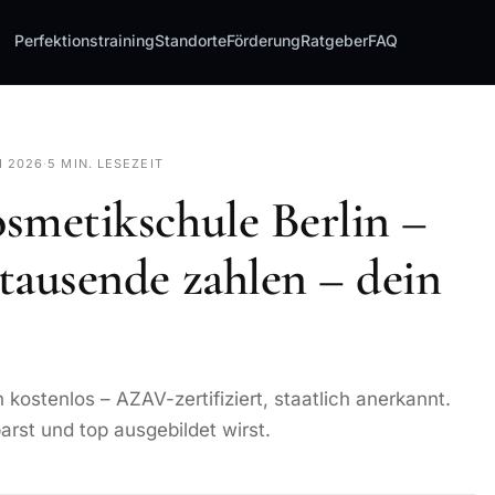
Perfektionstraining
Standorte
Förderung
Ratgeber
FAQ
I 2026
·
5 MIN. LESEZEIT
osmetikschule Berlin –
 tausende zahlen – dein
n kostenlos – AZAV-zertifiziert, staatlich anerkannt.
arst und top ausgebildet wirst.