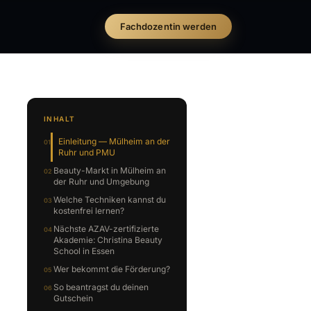
Fachdozentin werden
INHALT
Einleitung — Mülheim an der
Ruhr und PMU
Beauty-Markt in Mülheim an
der Ruhr und Umgebung
Welche Techniken kannst du
kostenfrei lernen?
Nächste AZAV-zertifizierte
Akademie: Christina Beauty
School in Essen
Wer bekommt die Förderung?
So beantragst du deinen
Gutschein