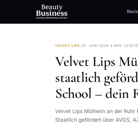
Basi
VELVET LIPS
·
26. JUNI 2026
·
4 MIN. LESEZ
Velvet Lips Mü
staatlich geför
School – dein 
Velvet Lips Mülheim an der Ruhr 
Staatlich gefördert über AVGS, AZ