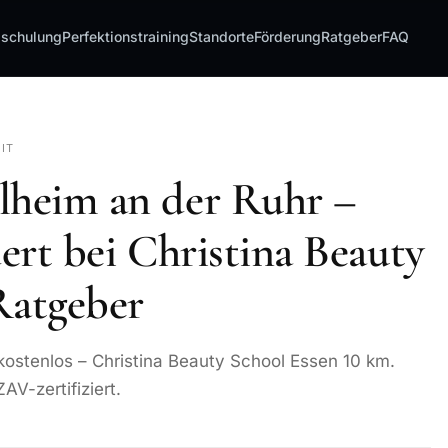
sschulung
Perfektionstraining
Standorte
Förderung
Ratgeber
FAQ
EIT
lheim an der Ruhr –
dert bei Christina Beauty
Ratgeber
kostenlos – Christina Beauty School Essen 10 km.
AV-zertifiziert.