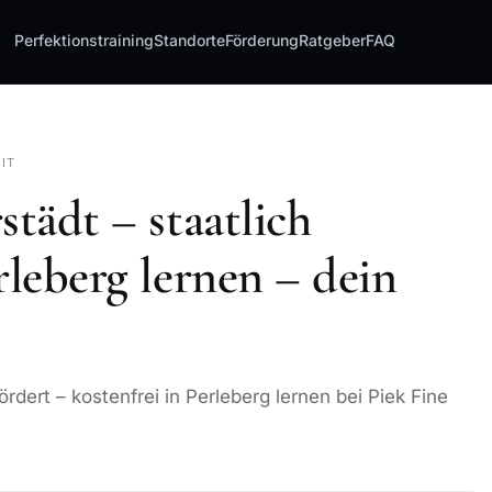
Perfektionstraining
Standorte
Förderung
Ratgeber
FAQ
EIT
städt – staatlich
rleberg lernen – dein
ördert – kostenfrei in Perleberg lernen bei Piek Fine