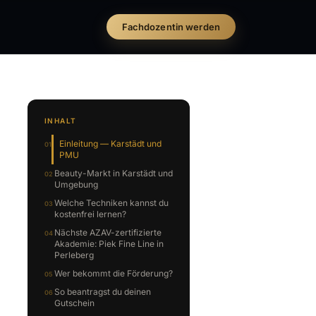
Fachdozentin werden
INHALT
Einleitung — Karstädt und
PMU
Beauty-Markt in Karstädt und
Umgebung
Welche Techniken kannst du
kostenfrei lernen?
Nächste AZAV-zertifizierte
Akademie: Piek Fine Line in
Perleberg
Wer bekommt die Förderung?
So beantragst du deinen
Gutschein