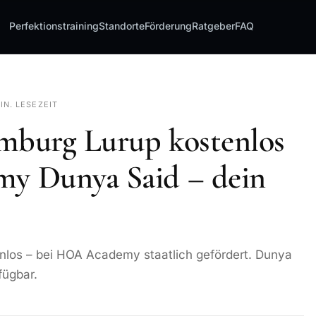
Perfektionstraining
Standorte
Förderung
Ratgeber
FAQ
IN. LESEZEIT
amburg Lurup kostenlos
y Dunya Said – dein
nlos – bei HOA Academy staatlich gefördert. Dunya
fügbar.