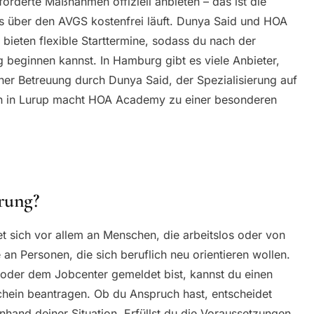
eförderte Maßnahmen offiziell anbieten – das ist die
s über den AVGS kostenfrei läuft. Dunya Said und HOA
bieten flexible Starttermine, sodass du nach der
 beginnen kannst. In Hamburg gibt es viele Anbieter,
her Betreuung durch Dunya Said, der Spezialisierung auf
en in Lurup macht HOA Academy zu einer besonderen
rung?
t sich vor allem an Menschen, die arbeitslos oder von
 an Personen, die sich beruflich neu orientieren wollen.
 oder dem Jobcenter gemeldet bist, kannst du einen
chein beantragen. Ob du Anspruch hast, entscheidet
anhand deiner Situation. Erfüllst du die Voraussetzungen,