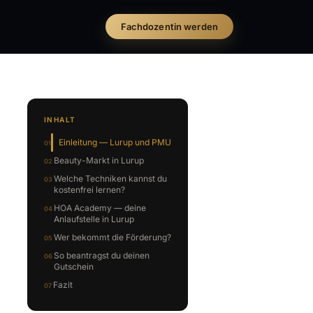
Fachdozentin werden
INHALT
Einleitung — Lurup und PMU
Beauty-Markt in Lurup
Welche Techniken kannst du
kostenfrei lernen?
HOA Academy — deine
Anlaufstelle in Lurup
Wer bekommt die Förderung?
So beantragst du deinen
Gutschein
Fazit