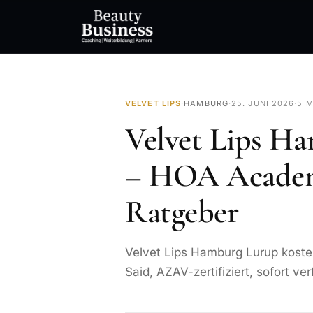
VELVET LIPS
·
HAMBURG
·
25. JUNI 2026
·
5 M
Velvet Lips H
– HOA Academ
Ratgeber
Velvet Lips Hamburg Lurup koste
Said, AZAV-zertifiziert, sofort ver