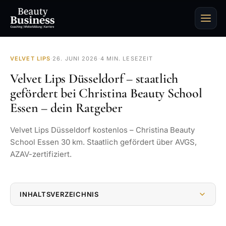
VELVET LIPS
·
26. JUNI 2026
·
4 MIN. LESEZEIT
Velvet Lips Düsseldorf – staatlich
gefördert bei Christina Beauty School
Essen – dein Ratgeber
Velvet Lips Düsseldorf kostenlos – Christina Beauty
School Essen 30 km. Staatlich gefördert über AVGS,
AZAV-zertifiziert.
INHALTSVERZEICHNIS