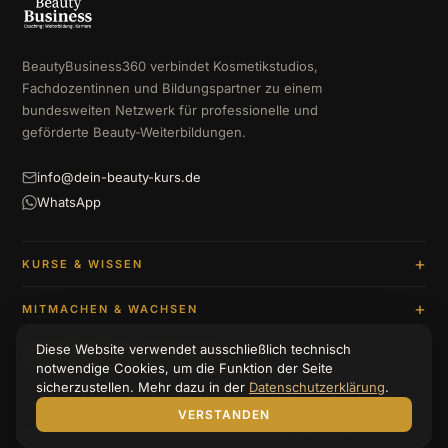
BeautyBusiness360 verbindet Kosmetikstudios,
Fachdozentinnen und Bildungspartner zu einem
bundesweiten Netzwerk für professionelle und
geförderte Beauty-Weiterbildungen.
info@dein-beauty-kurs.de
WhatsApp
KURSE & WISSEN
MITMACHEN & WACHSEN
Diese Website verwendet ausschließlich technisch
UNTERNEHMEN & BERATUNG
notwendige Cookies, um die Funktion der Seite
sicherzustellen. Mehr dazu in der
Datenschutzerklärung
.
VERSTANDEN
© 2026 BeautyBusiness360
Impressum
Datenschutzerklärung