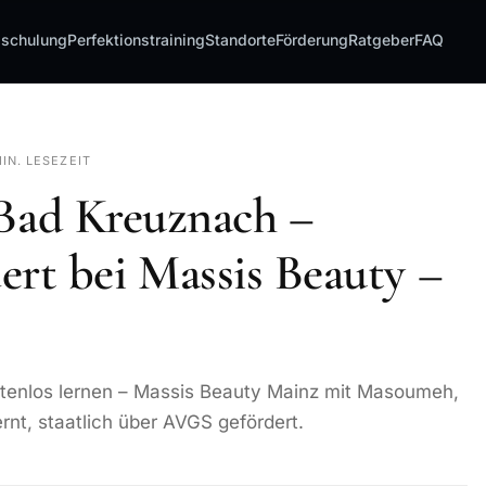
sschulung
Perfektionstraining
Standorte
Förderung
Ratgeber
FAQ
MIN. LESEZEIT
ad Kreuznach –
dert bei Massis Beauty –
enlos lernen – Massis Beauty Mainz mit Masoumeh,
ernt, staatlich über AVGS gefördert.