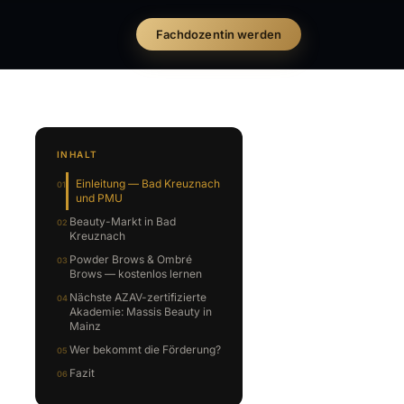
Fachdozentin werden
INHALT
Einleitung — Bad Kreuznach
und PMU
Beauty-Markt in Bad
Kreuznach
Powder Brows & Ombré
Brows — kostenlos lernen
Nächste AZAV-zertifizierte
Akademie: Massis Beauty in
Mainz
Wer bekommt die Förderung?
Fazit