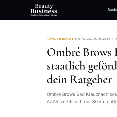
Basi
POWDER BROWS
·
MAINZ
·
28. JUNI 2026
·
4 
Ombré Brows B
staatlich geför
dein Ratgeber
Ombré Brows Bad Kreuznach kost
AZAV-zertifiziert, nur 30 km entf