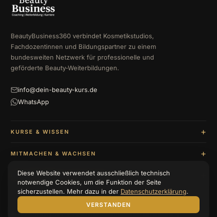
BeautyBusiness360 verbindet Kosmetikstudios,
Fachdozentinnen und Bildungspartner zu einem
bundesweiten Netzwerk für professionelle und
geförderte Beauty-Weiterbildungen.
info@dein-beauty-kurs.de
WhatsApp
KURSE & WISSEN
MITMACHEN & WACHSEN
Diese Website verwendet ausschließlich technisch
UNTERNEHMEN & BERATUNG
notwendige Cookies, um die Funktion der Seite
sicherzustellen. Mehr dazu in der
Datenschutzerklärung
.
VERSTANDEN
© 2026 BeautyBusiness360
Impressum
Datenschutzerklärung