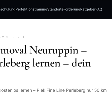
sschulung
Perfektionstraining
Standorte
Förderung
Ratgeber
FAQ
4 MIN. LESEZEIT
moval Neuruppin –
rleberg lernen – dein
stenlos lernen – Piek Fine Line Perleberg nur 50 km