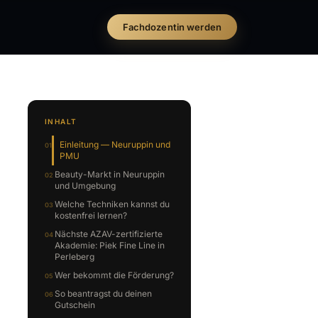
Fachdozentin werden
INHALT
Einleitung — Neuruppin und
PMU
Beauty-Markt in Neuruppin
und Umgebung
Welche Techniken kannst du
kostenfrei lernen?
Nächste AZAV-zertifizierte
Akademie: Piek Fine Line in
Perleberg
Wer bekommt die Förderung?
So beantragst du deinen
Gutschein