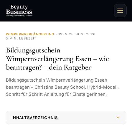
WIMPERNVERLÄNGERUNG
·
ESSEN
·
26. JUNI 2026
·
5 MIN. LESEZEIT
Bildungsgutschein
Wimpernverlängerung Essen – wie
beantragen? – dein Ratgeber
Bildungsgutschein Wimpernverlängerung Essen
beantragen – Christina Beauty School. Hybrid-Modell,
Schritt für Schritt Anleitung für Einsteigerinnen.
INHALTSVERZEICHNIS