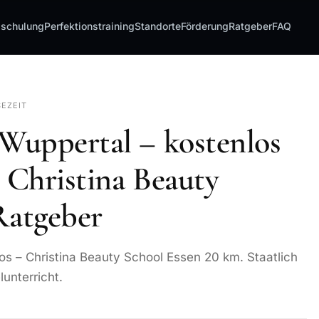
sschulung
Perfektionstraining
Standorte
Förderung
Ratgeber
FAQ
SEZEIT
Wuppertal – kostenlos
Christina Beauty
Ratgeber
s – Christina Beauty School Essen 20 km. Staatlich
lunterricht.