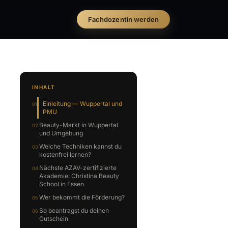
Fachdozentin werden
INHALT
Einleitung — Wuppertal und
PMU
Beauty-Markt in Wuppertal
und Umgebung
Welche Techniken kannst du
kostenfrei lernen?
Nächste AZAV-zertifizierte
Akademie: Christina Beauty
School in Essen
Wer bekommt die Förderung?
So beantragst du deinen
Gutschein