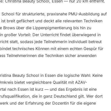
e: Christina Beauty School, Essen — nur 20 km entfernt.
y School für strukturierte, praxisnahe PMU-Ausbildung auf
st breit gefächert und deckt alle relevanten Techniken
Brows über die Lippenpigmentierung bis hin zu
 großer Vorteil: Der Unterricht findet überwiegend in
cht statt, sodass jede Teilnehmerin individuell betreut
bindet technisches Können mit einem echten Gespür für
dass Teilnehmerinnen die Techniken sicher anwenden
ristina Beauty School in Essen die logische Wahl: Keine
kreis bietet vergleichbare Qualität mit AZAV-
rtal nach Essen ist kurz — und das Ergebnis ist eine
rufsqualifikation, die in ganz Deutschland gilt. Wer dort
tzwerk und der Erfahrung der Dozentin für die eigene