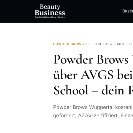
Basi
POWDER BROWS
·
26. JUNI 2026
·
5 MIN. LE
Powder Brows 
über AVGS bei 
School – dein 
Powder Brows Wuppertal kostenlo
gefördert, AZAV-zertifiziert, Einze