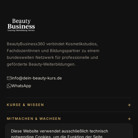
BeautyBusiness360 verbindet Kosmetikstudios,
Fachdozentinnen und Bildungspartner zu einem
bundesweiten Netzwerk für professionelle und
geförderte Beauty-Weiterbildungen.
info@dein-beauty-kurs.de
WhatsApp
KURSE & WISSEN
MITMACHEN & WACHSEN
Diese Website verwendet ausschließlich technisch
UNTERNEHMEN & BERATUNG
notwendige Cookies, um die Funktion der Seite