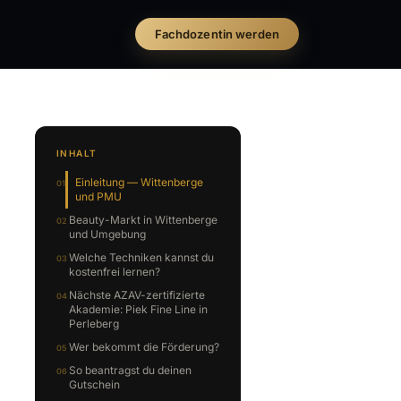
Fachdozentin werden
INHALT
Einleitung — Wittenberge
und PMU
Beauty-Markt in Wittenberge
und Umgebung
Welche Techniken kannst du
kostenfrei lernen?
Nächste AZAV-zertifizierte
Akademie: Piek Fine Line in
Perleberg
Wer bekommt die Förderung?
So beantragst du deinen
Gutschein