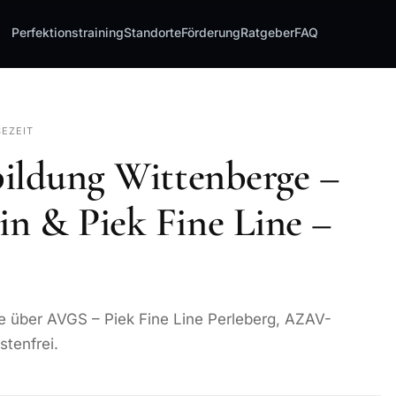
Perfektionstraining
Standorte
Förderung
Ratgeber
FAQ
SEZEIT
bildung Wittenberge –
n & Piek Fine Line –
e über AVGS – Piek Fine Line Perleberg, AZAV-
stenfrei.