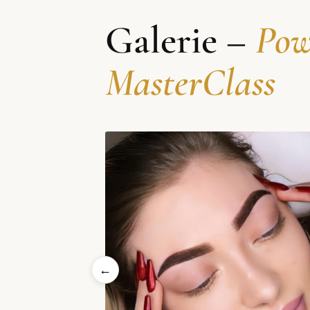
Galerie –
Pow
MasterClass
←