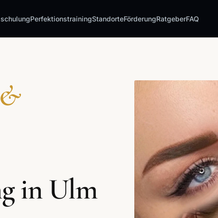
sschulung
Perfektionstraining
Standorte
Förderung
Ratgeber
FAQ
 &
ng in Ulm