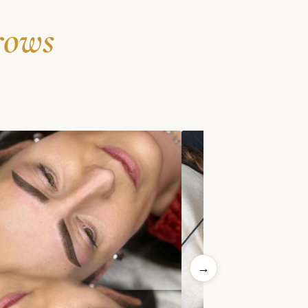
rows
→