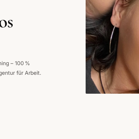
os
ining – 100 %
gentur für Arbeit.