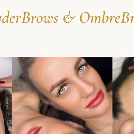
derBrows & OmbreB