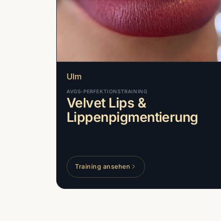
Ulm
AVGS-PERFEKTIONSTRAINING
Velvet Lips &
Lippenpigmentierung
Training ansehen