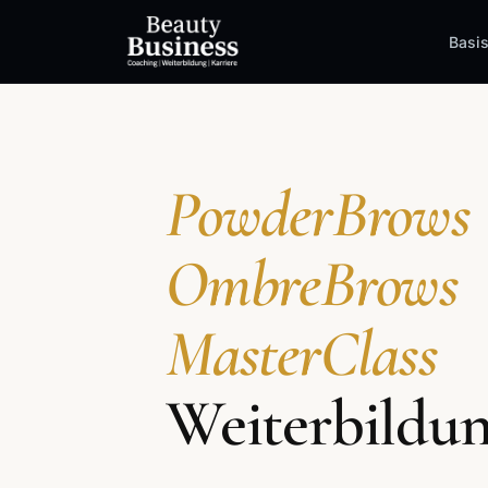
Basi
PowderBrows
OmbreBrows
MasterClass
Weiterbildu