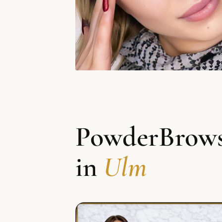
PowderBrows
in
Ulm