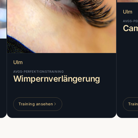
Ulm
AVGS-PE
Cam
Ulm
AVGS-PERFEKTIONSTRAINING
Wimpernverlängerung
Training ansehen
Trai