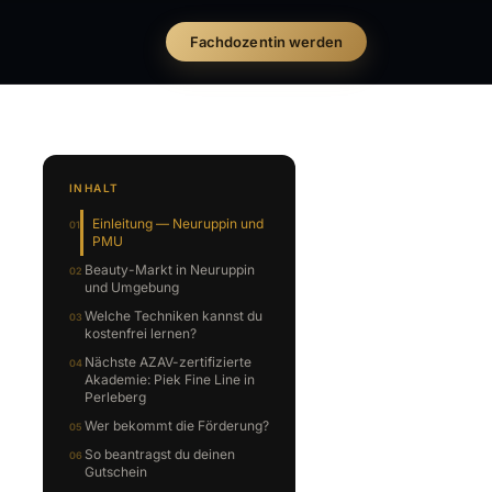
Fachdozentin werden
INHALT
Einleitung — Neuruppin und
PMU
Beauty-Markt in Neuruppin
und Umgebung
Welche Techniken kannst du
kostenfrei lernen?
Nächste AZAV-zertifizierte
Akademie: Piek Fine Line in
Perleberg
Wer bekommt die Förderung?
So beantragst du deinen
Gutschein