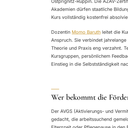
Ostprignitz-Ruppin. Die AZAV-Zertifi
Akademien dürfen staatliche Bildun
Kurs vollständig kostenfrei absolvie
Dozentin
Momo Baruth
leitet die K
Anspruch. Sie verbindet jahrelang
Theorie und Praxis eng verzahnt. T
Kursgruppen, persönlichem Feedback
Einstieg in die Selbstständigkeit na
Wer bekommt die Förde
Der AVGS (Aktivierungs- und Vermit
gedacht, die arbeitssuchend gemeld
Elternzeit oder Pflegepause in den