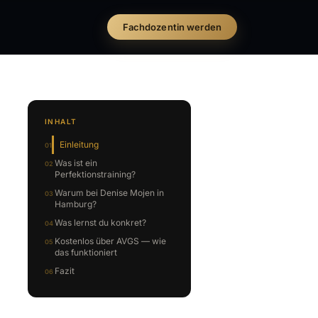
Fachdozentin werden
INHALT
Einleitung
Was ist ein
Perfektionstraining?
Warum bei Denise Mojen in
Hamburg?
Was lernst du konkret?
Kostenlos über AVGS — wie
das funktioniert
Fazit