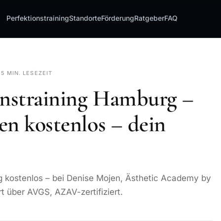
Perfektionstraining
Standorte
Förderung
Ratgeber
FAQ
·
5 MIN. LESEZEIT
nstraining Hamburg –
en kostenlos – dein
 kostenlos – bei Denise Mojen, Ästhetic Academy by
rt über AVGS, AZAV-zertifiziert.