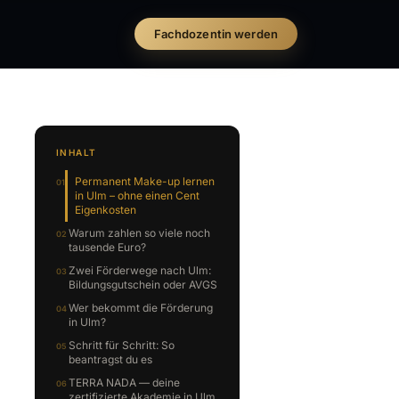
Fachdozentin werden
INHALT
Permanent Make-up lernen
in Ulm – ohne einen Cent
Eigenkosten
Warum zahlen so viele noch
tausende Euro?
Zwei Förderwege nach Ulm:
Bildungsgutschein oder AVGS
Wer bekommt die Förderung
in Ulm?
Schritt für Schritt: So
beantragst du es
TERRA NADA — deine
zertifizierte Akademie in Ulm