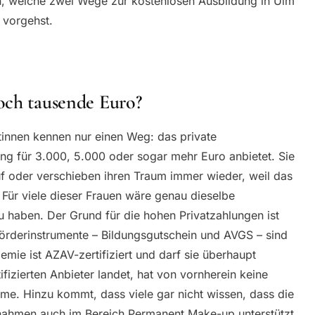
n, welche zwei Wege zur kostenlosen Ausbildung in Ulm
t vorgehst.
och tausende Euro?
innen kennen nur einen Weg: das private
ung für 3.000, 5.000 oder sogar mehr Euro anbietet. Sie
 oder verschieben ihren Traum immer wieder, weil das
Für viele dieser Frauen wäre genau dieselbe
u haben. Der Grund für die hohen Privatzahlungen ist
 Förderinstrumente – Bildungsgutschein und AVGS – sind
mie ist AZAV-zertifiziert und darf sie überhaupt
fizierten Anbieter landet, hat von vornherein keine
hme. Hinzu kommt, dass viele gar nicht wissen, dass die
nahmen auch im Bereich Permanent Make-up unterstützt.