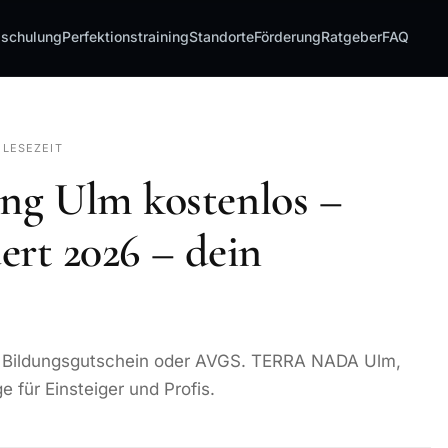
sschulung
Perfektionstraining
Standorte
Förderung
Ratgeber
FAQ
 LESEZEIT
g Ulm kostenlos –
dert 2026 – dein
 Bildungsgutschein oder AVGS. TERRA NADA Ulm,
e für Einsteiger und Profis.