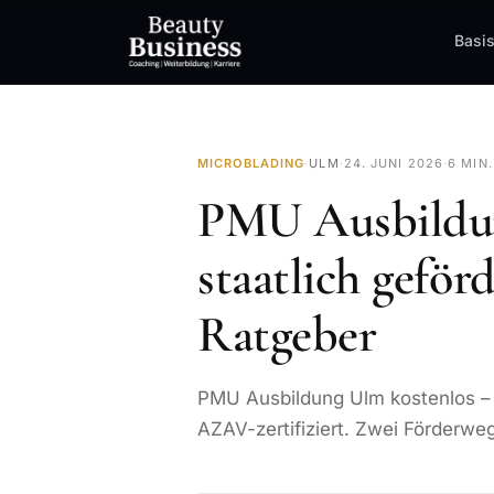
Basi
MICROBLADING
·
ULM
·
24. JUNI 2026
·
6 MIN.
PMU Ausbildun
staatlich geför
Ratgeber
PMU Ausbildung Ulm kostenlos –
AZAV-zertifiziert. Zwei Förderweg