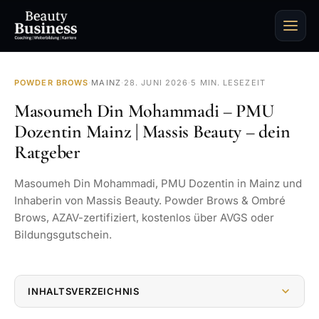
POWDER BROWS
·
MAINZ
·
28. JUNI 2026
·
5 MIN. LESEZEIT
Masoumeh Din Mohammadi – PMU
Dozentin Mainz | Massis Beauty – dein
Ratgeber
Masoumeh Din Mohammadi, PMU Dozentin in Mainz und
Inhaberin von Massis Beauty. Powder Brows & Ombré
Brows, AZAV-zertifiziert, kostenlos über AVGS oder
Bildungsgutschein.
INHALTSVERZEICHNIS