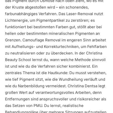
das Pigment durch Osmose nach oben zieht, wo es mit
der Kruste abgestoßen wird – ein schonendes,
farbunabhängiges Verfahren. Das Laser-Removal nutzt
Lichtenergie, um Pigmentpartikel zu zerstören; es
funktioniert bei bestimmten Farben gut, stößt aber bei
hellen oder bestimmten mineralischen Pigmenten an
Grenzen. Camouflage Removal im engeren Sinn arbeitet
mit Aufhellungs- und Korrekturtechniken, um Fehlfarben
zu neutralisieren oder zu überdecken. In der Christina
Beauty School lernst du, wann welche Methode sinnvoll
ist und wie du die Verfahren sicher kombinierst. Ein
zentrales Thema ist die Hautkunde: Du musst verstehen,
wie tief Pigment sitzt, wie die Wundheilung verläuft und
wie du Narbenbildung vermeidest. Christina Dentsa legt
großen Wert auf verantwortungsvolles Arbeiten, denn
Entfernungen sind anspruchsvoller und risikoreicher als
das Setzen von PMU. Du lernst, realistische
Behandlungspläne über mehrere Sitzungen aufzustellen