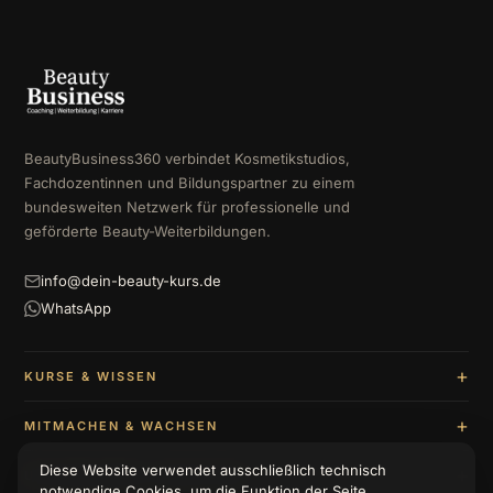
BeautyBusiness360 verbindet Kosmetikstudios,
Fachdozentinnen und Bildungspartner zu einem
bundesweiten Netzwerk für professionelle und
geförderte Beauty-Weiterbildungen.
info@dein-beauty-kurs.de
WhatsApp
KURSE & WISSEN
MITMACHEN & WACHSEN
Diese Website verwendet ausschließlich technisch
UNTERNEHMEN & BERATUNG
notwendige Cookies, um die Funktion der Seite