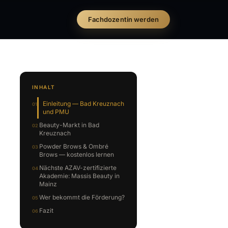
Fachdozentin werden
INHALT
Einleitung — Bad Kreuznach
und PMU
Beauty-Markt in Bad
Kreuznach
Powder Brows & Ombré
Brows — kostenlos lernen
Nächste AZAV-zertifizierte
Akademie: Massis Beauty in
Mainz
Wer bekommt die Förderung?
Fazit