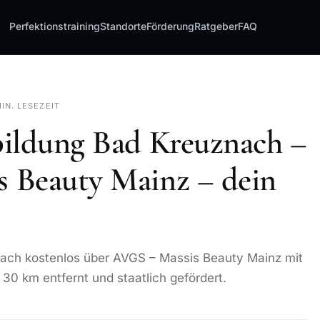
Perfektionstraining
Standorte
Förderung
Ratgeber
FAQ
MIN. LESEZEIT
bildung Bad Kreuznach –
 Beauty Mainz – dein
ach kostenlos über AVGS – Massis Beauty Mainz mit
30 km entfernt und staatlich gefördert.