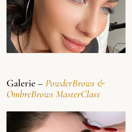
Galerie –
PowderBrows &
OmbreBrows MasterClass