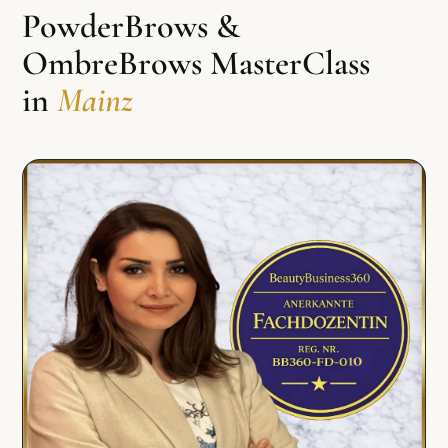
PowderBrows &
OmbreBrows MasterClass
in
Mainz