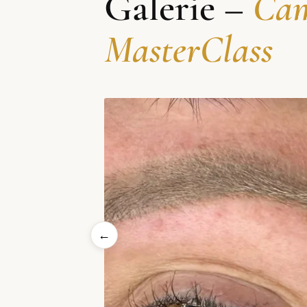
Galerie –
Cam
MasterClass
←