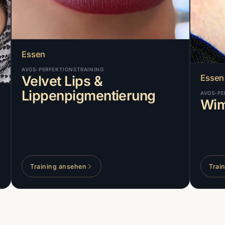
Essen
AVGS-PERFEKTIONSTRAINING
Essen
Velvet Lips &
Lippenpigmentierung
AVGS-PE
Wim
Training ansehen
Trai