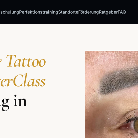
sschulung
Perfektionstraining
Standorte
Förderung
Ratgeber
FAQ
 Tattoo
erClass
g in