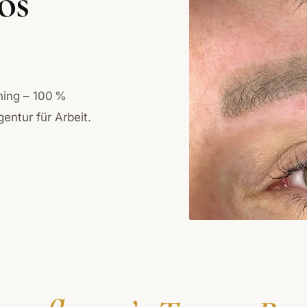
os
ining – 100 %
gentur für Arbeit.