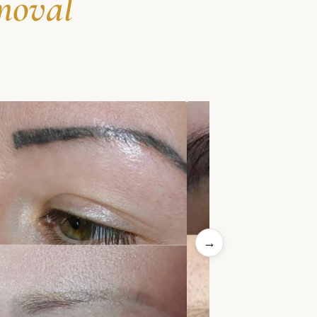
moval
→