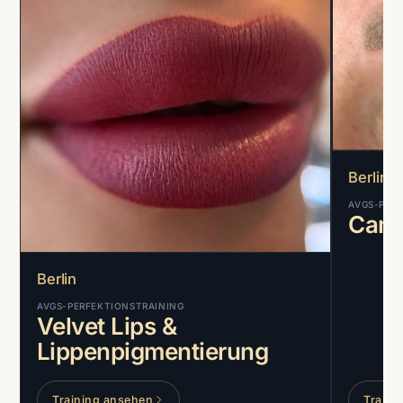
Berlin
AVGS-PER
Camo
Berlin
AVGS-PERFEKTIONSTRAINING
Velvet Lips &
Lippenpigmentierung
Training ansehen
Traini