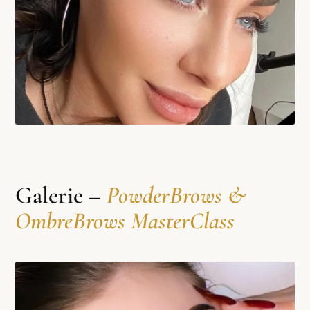
Galerie –
PowderBrows &
OmbreBrows MasterClass